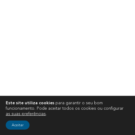
Este site utiliza cookies
para garantir o seu bom
funcionamento. Pode aceitar todos os cookies ou configurar
as suas preferências
.
Aceitar