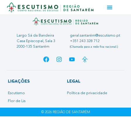
Largo Sá da Bandeira
geral.santarém@escutismo.pt
Casa Episcopal, Sala 3
+351 243 328 712
2000-135 Santarém
(Chamada para a rede fixa nacional.)
LIGAÇÕES
LEGAL
Escutismo
Política de privacidade
Flor de Lis
© 2026 REGIÃO DE SANTARÉM