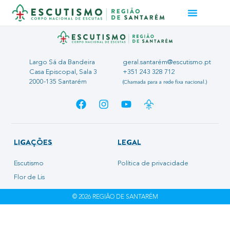
Largo Sá da Bandeira
geral.santarém@escutismo.pt
Casa Episcopal, Sala 3
+351 243 328 712
2000-135 Santarém
(Chamada para a rede fixa nacional.)
LIGAÇÕES
LEGAL
Escutismo
Política de privacidade
Flor de Lis
© 2026 REGIÃO DE SANTARÉM