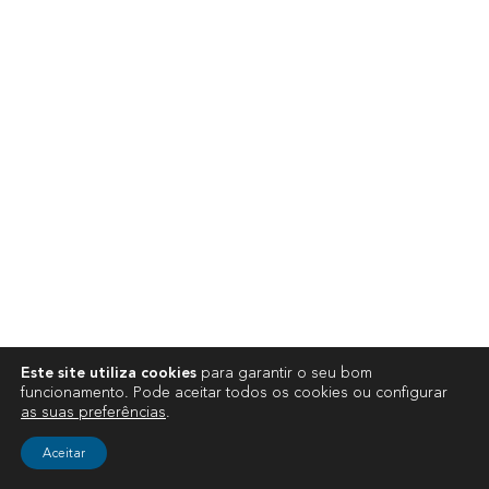
Este site utiliza cookies
para garantir o seu bom
funcionamento. Pode aceitar todos os cookies ou configurar
as suas preferências
.
Aceitar