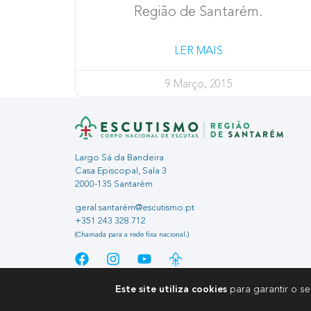
Região de Santarém.
LER MAIS
9 Março, 2015
Largo Sá da Bandeira
Casa Episcopal, Sala 3
2000-135 Santarém
geral.santarém@escutismo.pt
+351 243 328 712
(Chamada para a rede fixa nacional.)
Este site utiliza cookies
para garantir o s