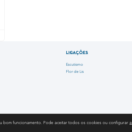
LIGAÇÕES
Escutismo
Flor de Lis
eu bom funcionamento. Pode aceitar todos os cookies ou configurar
a
© 2026 REGIÃO DE SANTARÉM