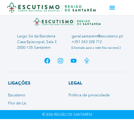
Largo Sá da Bandeira
geral.santarém@escutismo.pt
Casa Episcopal, Sala 3
+351 243 328 712
2000-135 Santarém
(Chamada para a rede fixa nacional.)
LIGAÇÕES
LEGAL
Escutismo
Política de privacidade
Flor de Lis
© 2026 REGIÃO DE SANTARÉM