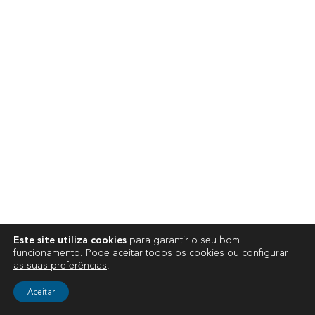
Este site utiliza cookies
para garantir o seu bom
funcionamento. Pode aceitar todos os cookies ou configurar
as suas preferências
.
Aceitar