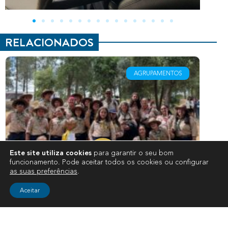
RELACIONADOS
AGRUPAMENTOS
Este site utiliza cookies
para garantir o seu bom
funcionamento. Pode aceitar todos os cookies ou configurar
as suas preferências
.
1111-Várzea sai vencedor na XXXVI
Car
Aceitar
Margaridas
em 
Entre os dias 30 de abril e 3 de maio de 2026,
Cria