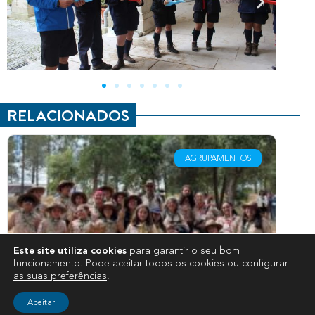
RELACIONADOS
AGRUPAMENTOS
Este site utiliza cookies
para garantir o seu bom
funcionamento. Pode aceitar todos os cookies ou configurar
as suas preferências
.
Aceitar
1111-Várzea sai vencedor na XXXVI
Car