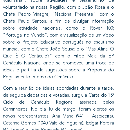
Voluntária”, sobre atividades e testemunho de
voluntariado na nossa Região, com o João Rosa e o
Chefe Pedro Vinagre; “Nacional Presente”, com o
Chefe Paulo Santos, a fim de divulgar informação
sobre atividade nacionais, como o Rover 100;
“Portugal no Mundo”, com a visualização de um vídeo
sobre o Projeto Educativo português no escutismo
mundial, com o Chefe João Sousa; e o “Mas Afinal O
Que É O Cenáculo?” com o Filipe Maia da EP
Cenáculo Nacional onde se promoveu uma troca de
ideias e partilha de sugestões sobre a Proposta do
Regulamento Interno do Cenáculo.
Com a reunião de ideias abordadas durante a tarde,
de seguida debatidas e votadas, surgiu a Carta do 15º
Ciclo de Cenáculo Regional assinada pelos
Caminheiros. No dia 10 de março, foram eleitos os
novos representantes: Ana Maria (941 – Asseiceira),
Catarina Gomes (1040-Vale de Figueira), Edgar Pereira
(44-Tomar) e João Bernardo (44-Tomar).