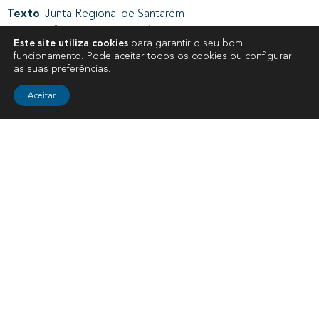
Texto
: Junta Regional de Santarém
Fotografias
: Junta Regional de Santarém
Este site utiliza cookies
para garantir o seu bom
funcionamento. Pode aceitar todos os cookies ou configurar
as suas preferências
.
Aceitar
RELACIONADOS
AGRUPAMENTOS