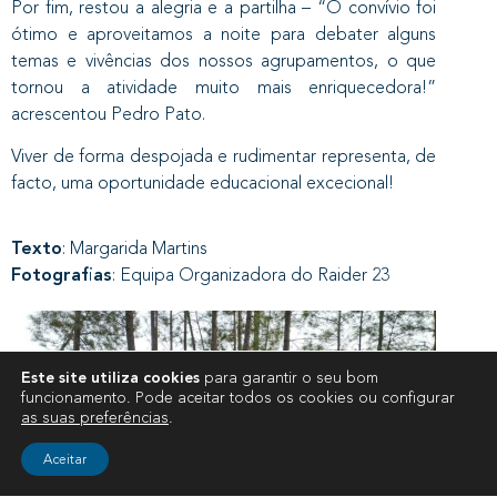
Por fim, restou a alegria e a partilha – “O convívio foi
ótimo e aproveitamos a noite para debater alguns
temas e vivências dos nossos agrupamentos, o que
tornou a atividade muito mais enriquecedora!”
acrescentou Pedro Pato.
Viver de forma despojada e rudimentar representa, de
facto, uma oportunidade educacional excecional!
Texto
: Margarida Martins
Fotografias
: Equipa Organizadora do Raider 23
Este site utiliza cookies
para garantir o seu bom
funcionamento. Pode aceitar todos os cookies ou configurar
as suas preferências
.
Aceitar