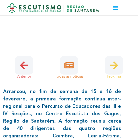
QUATRO REGIÕES UNEM-SE PARA
FORMAÇÃO CONTÍNUA INTER-
REGIONAL
22 de Fevereiro, 2025 | Dirigentes
Anterior
Todas as notícias
Próxima
Arrancou, no fim de semana de 15 e 16 de
fevereiro, a primeira formação contínua inter-
regional para o Percurso de Educadores das III e
IV Secções, no Centro Escutista dos Gagos,
Região de Santarém. A formação reuniu cerca
de 40 dirigentes das quatro regiões
organizadoras: Coimbra, Leiria-Fátima,