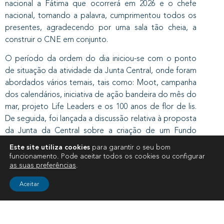
nacional a Fátima que ocorrerá em 2026 e o chefe
nacional, tomando a palavra, cumprimentou todos os
presentes, agradecendo por uma sala tão cheia, a
construir o CNE em conjunto.
O período da ordem do dia iniciou-se com o ponto
de situação da atividade da Junta Central, onde foram
abordados vários temais, tais como: Moot, campanha
dos calendários, iniciativa de ação bandeira do mês do
mar, projeto Life Leaders e os 100 anos de flor de lis.
De seguida, foi lançada a discussão relativa à proposta
da Junta da Central sobre a criação de um Fundo
Escutismo: Movimento Seguro. A proposta suscitou
Este site utiliza cookies
para garantir o seu bom
um longo debate com várias intervenções dos
funcionamento. Pode aceitar todos os cookies ou configurar
as suas preferências
.
conselheiros, com opiniões e pareceres distintos.
Aceitar
No domingo de manhã, após celebração da eucaristia,
os trabalhos iniciaram-se com a votação e aprovação
do Fundo Escutismo: Movimento Seguro, com 111
votos a favor e 63 contra. De seguida procedeu-se à