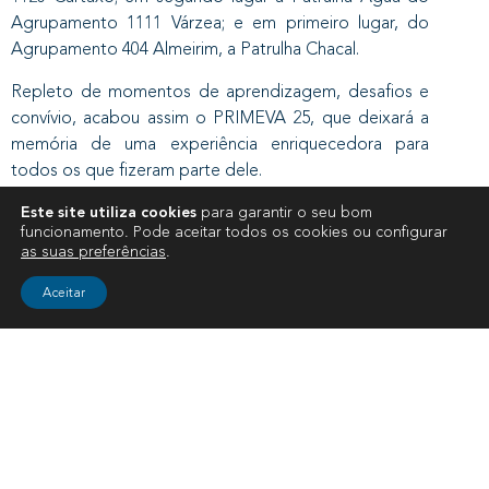
Agrupamento 1111 Várzea; e em primeiro lugar, do
Agrupamento 404 Almeirim, a Patrulha Chacal.
Repleto de momentos de aprendizagem, desafios e
convívio, acabou assim o PRIMEVA 25, que deixará a
memória de uma experiência enriquecedora para
todos os que fizeram parte dele.
Este site utiliza cookies
para garantir o seu bom
Texto
: Margarida Martins, Equipa Regional de
funcionamento. Pode aceitar todos os cookies ou configurar
as suas preferências
.
Comunicação
Aceitar