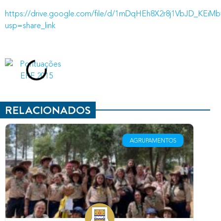
https://drive.google.com/file/d/1mDqHEh8X2r8j1VbJD_KEiMb
usp=share_link
RELACIONADOS
AGRUPAMENTOS