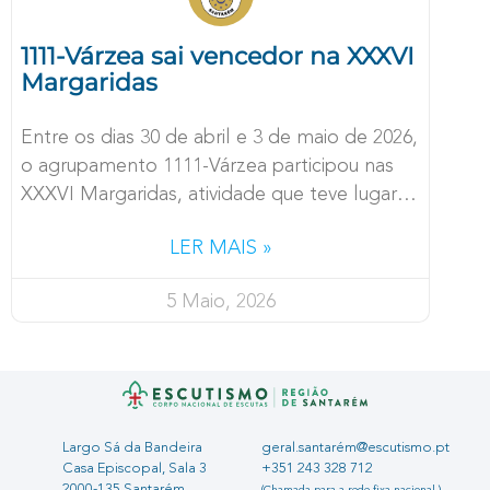
1111-Várzea sai vencedor na XXXVI
Car
Margaridas
em 
Entre os dias 30 de abril e 3 de maio de 2026,
Cria
o agrupamento 1111-Várzea participou nas
IV, 
XXXVI Margaridas, atividade que teve lugar
níve
no campo
inte
LER MAIS »
5 Maio, 2026
Largo Sá da Bandeira
geral.santarém@escutismo.pt
Casa Episcopal, Sala 3
+351 243 328 712
2000-135 Santarém
(Chamada para a rede fixa nacional.)