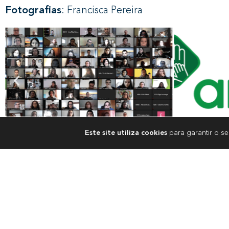
Fotografias
: Francisca Pereira
Este site utiliza cookies
para garantir o s
RELACIONADOS
REGIÃO
AGRU