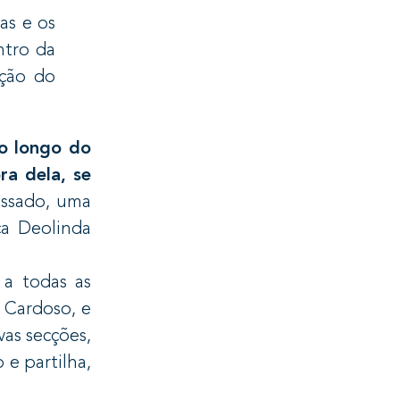
as e os
ntro da
ação do
o longo do
ra dela, se
assado, uma
ça Deolinda
a todas as
 Cardoso, e
vas secções,
 e partilha,