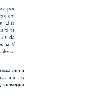
mos por
es e em
a Elisa
artilha
Guia do
s na IV
eles.»,
 ressalvam a
agrupamento
s, consegue