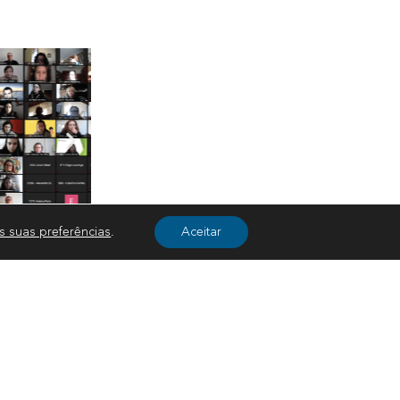
s suas preferências
.
Aceitar
EXPLORADORES