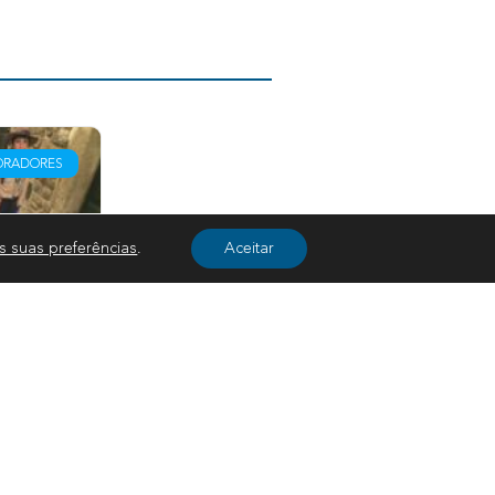
EXPLORADORES
s suas preferências
.
Aceitar
Região de
Santarém leva 2