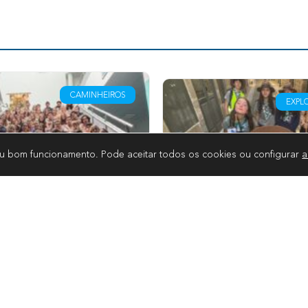
AGRUPAMENTOS
CAMINHEIROS
eu bom funcionamento. Pode aceitar todos os cookies ou configurar
a
ai
Cartaxo recebe 62
 XXXVI
caminheiros em