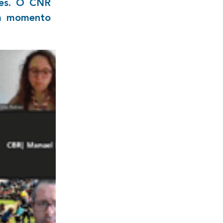
tes. O CNR
 um momento