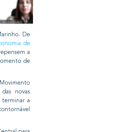
Marinho. De
conomia de
 repensem a
 momento de
: Movimento
 das novas
 terminar a
contornável
entral para