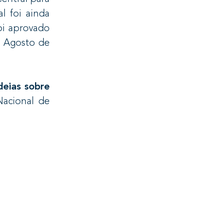
l foi ainda
oi aprovado
e Agosto de
deias sobre
acional de